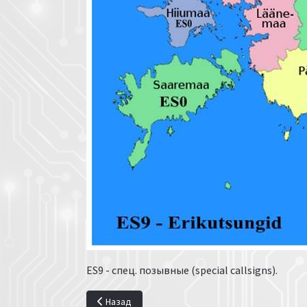
ES9 - спец. позывные (special callsigns).
Предыдущий: Фонетический алфавит радиолю
Назад